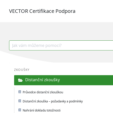
Skip
to
VECTOR Certifikace Podpora
content
Search
for:
ZKOUŠKY
Distanční zkoušky
Průvodce distanční zkouškou
Distanční zkouška – požadavky a podmínky
Nahrání dokladu totožnosti